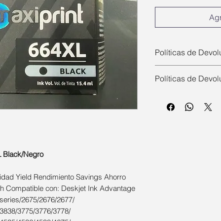
Agr
Políticas de Devol
Este producto cuen
Políticas de Devol
bajo condiciones 
defectos de fabric
Políticas de Devol
válida la garantía,
Este producto cuen
comprobante de c
bajo condiciones 
original, etiqueta
defectos de fabric
incluida.
válida la garantía,
L Black/Negro
comprobante de c
original, etiqueta
idad Yield Rendimiento Savings Ahorro
incluida.
th Compatible con: Deskjet Ink Advantage
series/2675/2676/2677/
/3838/3775/3776/3778/