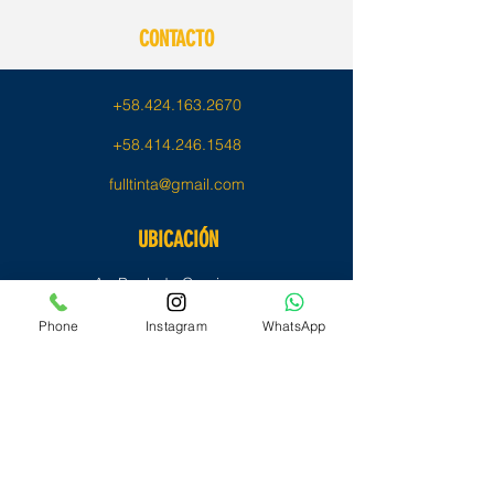
el comprobante de compra junel
empaque original, etiquetas,
CONTACTO
accesorios y documentación
incluida.
+58.424.163.2670
+58.414.246.1548
fulltinta@gmail.com
UBICACIÓN
Av. Ppal. de Caurimare,
C.C. Caurimare, Piso 1, Local FULLTINTA,
Phone
Instagram
WhatsApp
Parrq. El Cafetal, Caracas - Venezuela
REDES SOCIALES