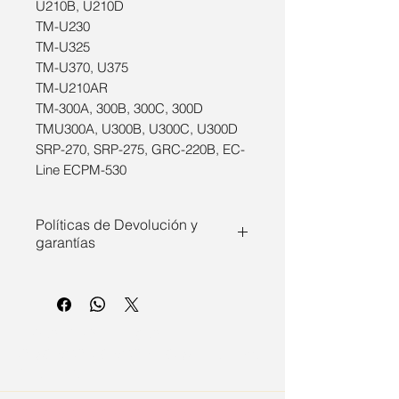
U210B, U210D
TM-U230
TM-U325
TM-U370, U375
TM-U210AR
TM-300A, 300B, 300C, 300D
TMU300A, U300B, U300C, U300D
SRP-270, SRP-275, GRC-220B, EC-
Line ECPM-530
Políticas de Devolución y
garantías
Este producto cuenta con
garantía del fabricante, bajo
condiciones normales de uso. Se
E.O.C. PRINT - E.0.C-
cubren defectos de fabricación y
CF503X/CF403X/CRG 045H Magenta
materiales. Para hacer válida la
/ Magenta
garantía, es necesario presentar