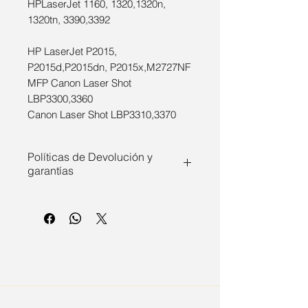
HPLaserJet 1160, 1320,1320n,
1320tn, 3390,3392
HP LaserJet P2015,
P2015d,P2015dn, P2015x,M2727NF
MFP Canon Laser Shot
LBP3300,3360
Canon Laser Shot LBP3310,3370
Políticas de Devolución y
garantías
Este producto cuenta con
garantía del fabricante, bajo
condiciones normales de uso. Se
E.O.C. PRINT - E.0.C-
cubren defectos de fabricación y
CF503X/CF403X/CRG 045H Magenta
materiales. Para hacer válida la
/ Magenta
garantía, es necesario presentar
el comprobante de compra junel