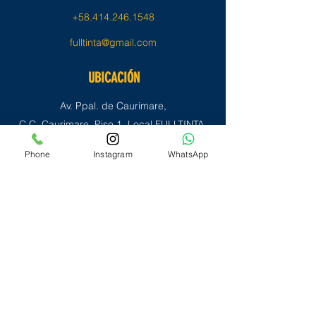
+58.414.246.1548
fulltinta@gmail.com
UBICACIÓN
Av. Ppal. de Caurimare,
C.C. Caurimare, Piso 1, Local FULLTINTA,
Parrq. El Cafetal, Caracas - Venezuela
Phone
Instagram
WhatsApp
REDES SOCIALES
Contacto Tienda
Contacto Sellos