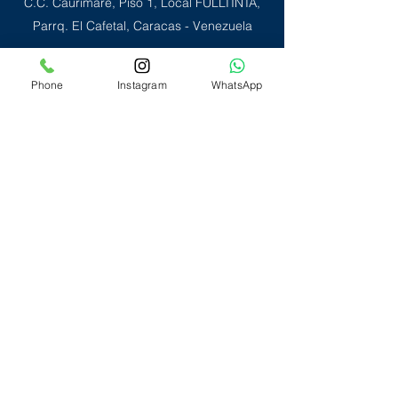
C.C. Caurimare, Piso 1, Local FULLTINTA,
Parrq. El Cafetal, Caracas - Venezuela
Phone
Instagram
WhatsApp
REDES SOCIALES
Contacto Tienda
Contacto Sellos
Fulltinta_ccs
MAPA DE SITIO
Inicio
Impresión PLOTTER
Impresión DIGITAL