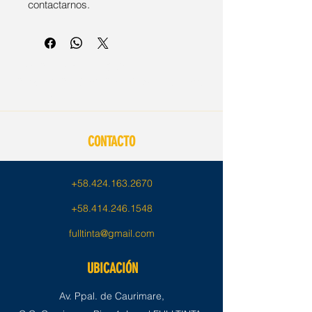
contactarnos.
E.O.C. PRINT - E.0.C-
CF503X/CF403X/CRG 045H Magenta
/ Magenta
CONTACTO
+58.424.163.2670
+58.414.246.1548
fulltinta@gmail.com
UBICACIÓN
Av. Ppal. de Caurimare,