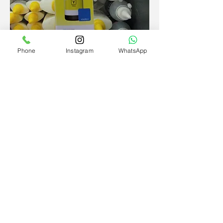
Botella EPSON 664 Amarillo
Phone
Instagram
WhatsApp